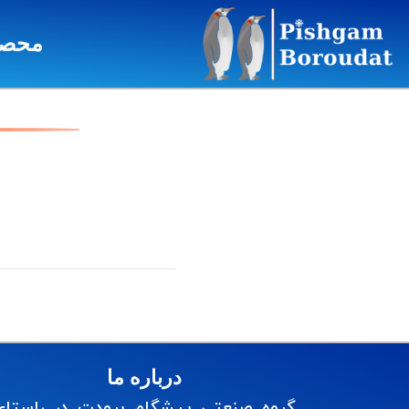
محصو
درباره ما
گروه صنعتی پیشگام برودت در راستای